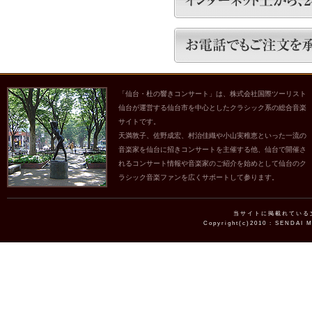
「仙台・杜の響きコンサート」は、株式会社国際ツーリスト
仙台が運営する仙台市を中心としたクラシック系の総合音楽
サイトです。
天満敦子、佐野成宏、村治佳織や小山実稚恵といった一流の
音楽家を仙台に招きコンサートを主催する他、仙台で開催さ
れるコンサート情報や音楽家のご紹介を始めとして仙台のク
ラシック音楽ファンを広くサポートして参ります。
当サイトに掲載れている
Copyright(c)2010 : SENDAI 