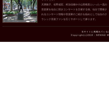
天満敦子、佐野成宏、村治佳織や小山実稚恵といった一流の
音楽家を仙台に招きコンサートを主催する他、仙台で開催さ
れるコンサート情報や音楽家のご紹介を始めとして仙台のク
ラシック音楽ファンを広くサポートして参ります。
当サイトに掲載れている
Copyright(c)2010 : SENDAI 