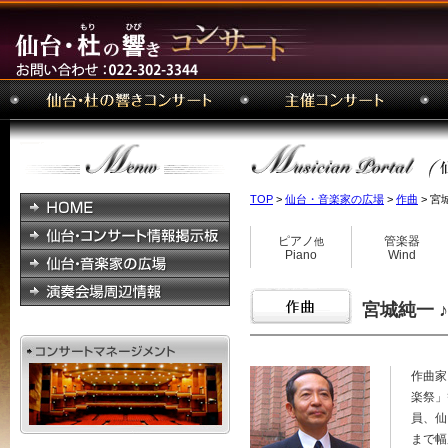
TOP
>
仙台・音楽家の広場
>
作曲
> 宮城純
ピアノ
管楽器
他
Piano
Wind
宮城純一 ♪ J
作曲家
楽祭」
員、仙
まで幅