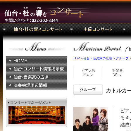
TOP
>
仙台・音楽家の広場
>
グループ
>
ピアノ
管楽器
他
Piano
Wind
カトルカール 
ピア
る４
結成