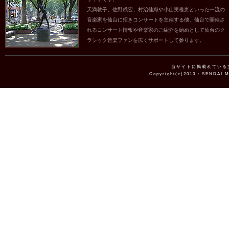
天満敦子、佐野成宏、村治佳織や小山実稚恵といった一流の
音楽家を仙台に招きコンサートを主催する他、仙台で開催さ
れるコンサート情報や音楽家のご紹介を始めとして仙台のク
ラシック音楽ファンを広くサポートして参ります。
当サイトに掲載れている
Copyright(c)2010 : SENDAI 