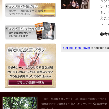
＜ク
ンサ
も、
えた
～ 
参考
Get the Flash Player
to see this pla
「仙台・杜の響きコンサート」は、株式会社国際ツーリスト
仙台が運営する仙台市を中心としたクラシック系の総合音楽
サイトです。