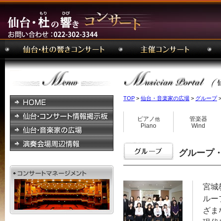
TOP
>
仙台・音楽家の広場
>
グループ
ピアノ
管楽器
他
Piano
Wind
グループ・ヴ
宮城
ルー
ざま