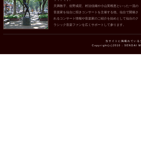
天満敦子、佐野成宏、村治佳織や小山実稚恵といった一流の
音楽家を仙台に招きコンサートを主催する他、仙台で開催さ
れるコンサート情報や音楽家のご紹介を始めとして仙台のク
ラシック音楽ファンを広くサポートして参ります。
当サイトに掲載れている
Copyright(c)2010 : SENDAI 