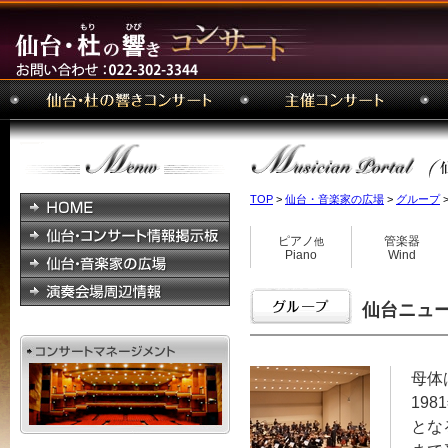
TOP
>
仙台・音楽家の広場
>
グループ
>
ピアノ
管楽器
他
Piano
Wind
仙台ニューフィ
母体
19
とな