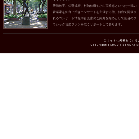
天満敦子、佐野成宏、村治佳織や小山実稚恵といった一流の
音楽家を仙台に招きコンサートを主催する他、仙台で開催さ
れるコンサート情報や音楽家のご紹介を始めとして仙台のク
ラシック音楽ファンを広くサポートして参ります。
当サイトに掲載れている
Copyright(c)2010 : SENDAI 