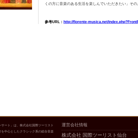
くの方に音楽のある生活を楽しんでいただきたい」その
参考URL：
http://fiorente-musica.net/index.php?Fron
運営会社情報
ンサート」は、株式会社国際ツーリスト
市を中心としたクラシック系の総合音楽
株式会社 国際ツーリスト仙台