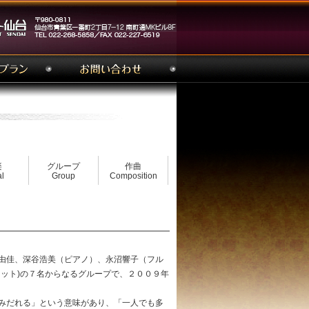
楽
グループ
作曲
l
Group
Composition
佐藤由佳、深谷浩美（ピアノ）、永沼響子（フル
ネット)の７名からなるグループで、２００９年
咲きみだれる」という意味があり、「一人でも多