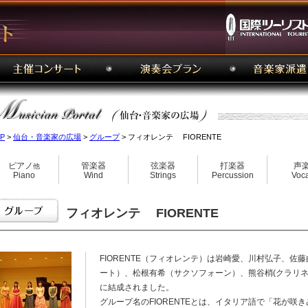
P
>
仙台・音楽家の広場
>
グループ
> フィオレンテ FIORENTE
ピアノ
管楽器
弦楽器
打楽器
声
他
Piano
Wind
Strings
Percussion
Voca
フィオレンテ FIORENTE
FIORENTE（フィオレンテ）は岩崎愛、川村弘子、
ート）、松根有希（サクソフォーン）、熊谷梢(クラリ
に結成されました。
グループ名のFIORENTEとは、イタリア語で「花が