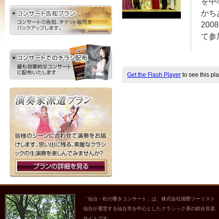
を中
かち
20
て参
Get the Flash Player
to see this pla
「仙台・杜の響きコンサート」は、株式会社国際ツーリスト
仙台が運営する仙台市を中心としたクラシック系の総合音楽
サイトです。