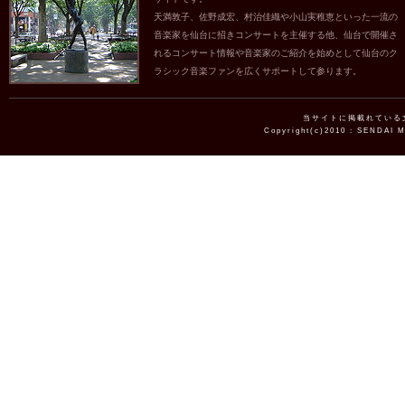
天満敦子、佐野成宏、村治佳織や小山実稚恵といった一流の
音楽家を仙台に招きコンサートを主催する他、仙台で開催さ
れるコンサート情報や音楽家のご紹介を始めとして仙台のク
ラシック音楽ファンを広くサポートして参ります。
当サイトに掲載れている
Copyright(c)2010 : SENDAI 