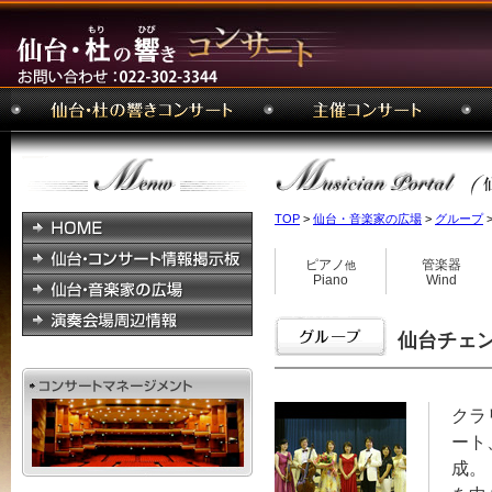
TOP
>
仙台・音楽家の広場
>
グループ
>
ピアノ
管楽器
他
Piano
Wind
仙台チェンバ
クラ
ート
成。