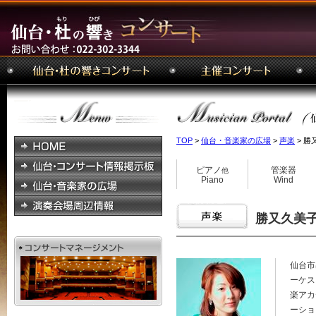
TOP
>
仙台・音楽家の広場
>
声楽
> 勝
ピアノ
管楽器
他
Piano
Wind
勝又久美子
仙台市
ーケス
楽アカ
ーショ