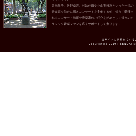
天満敦子、佐野成宏、村治佳織や小山実稚恵といった一流の
音楽家を仙台に招きコンサートを主催する他、仙台で開催さ
れるコンサート情報や音楽家のご紹介を始めとして仙台のク
ラシック音楽ファンを広くサポートして参ります。
当サイトに掲載れている
Copyright(c)2010 : SENDAI 