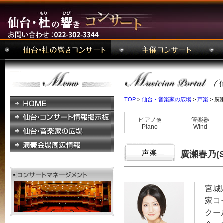
TOP
>
仙台・音楽家の広場
>
声楽
> 廣瀬
ピアノ
管楽器
他
Piano
Wind
廣瀬春乃(S)
宮城
家コ
クー