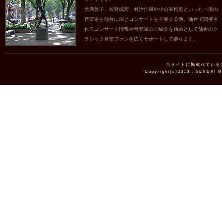
天満敦子、佐野成宏、村治佳織や小山実稚恵といった一流の
音楽家を仙台に招きコンサートを主催する他、仙台で開催さ
れるコンサート情報や音楽家のご紹介を始めとして仙台のク
ラシック音楽ファンを広くサポートして参ります。
当サイトに掲載れている
Copyright(c)2010 : SENDAI 