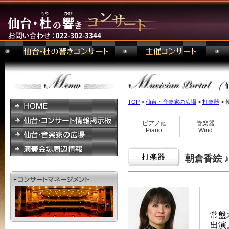
TOP
>
仙台・音楽家の広場
>
打楽器
> 
ピアノ
管楽器
他
Piano
Wind
朝倉香絵 ♪ 
常盤
出演