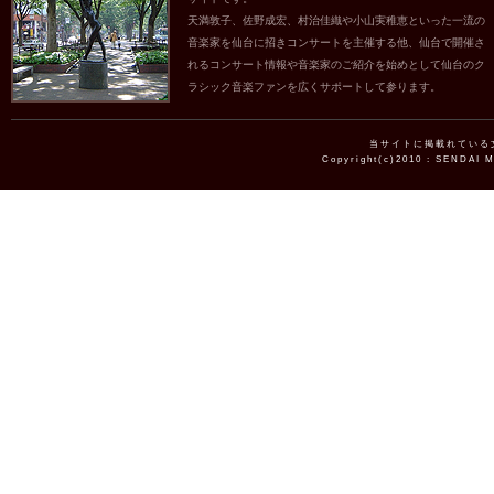
天満敦子、佐野成宏、村治佳織や小山実稚恵といった一流の
音楽家を仙台に招きコンサートを主催する他、仙台で開催さ
れるコンサート情報や音楽家のご紹介を始めとして仙台のク
ラシック音楽ファンを広くサポートして参ります。
当サイトに掲載れている
Copyright(c)2010 : SENDAI 