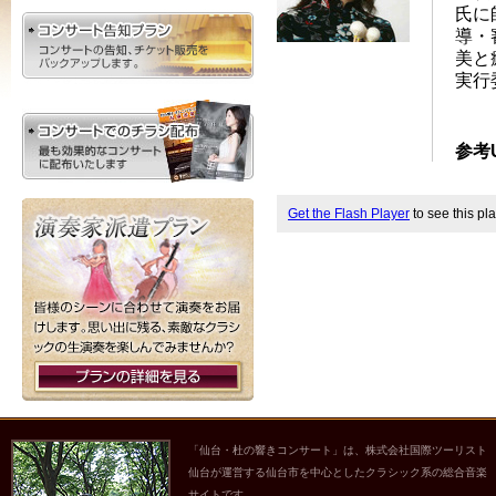
氏に
導・
美と
実行
参考
Get the Flash Player
to see this pla
「仙台・杜の響きコンサート」は、株式会社国際ツーリスト
仙台が運営する仙台市を中心としたクラシック系の総合音楽
サイトです。