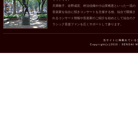
天満敦子、佐野成宏、村治佳織や小山実稚恵といった一流の
音楽家を仙台に招きコンサートを主催する他、仙台で開催さ
れるコンサート情報や音楽家のご紹介を始めとして仙台のク
ラシック音楽ファンを広くサポートして参ります。
当サイトに掲載れている
Copyright(c)2010 : SENDAI 