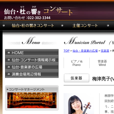
TOP
>
仙台・音楽家の広場
>
弦楽器
> 
ピアノ
管楽器
他
Piano
Wind
梅津亮子(Vn
桐朋学
回別府
う。こ
事。現