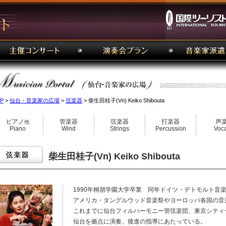
P
>
仙台・音楽家の広場
>
弦楽器
> 柴生田桂子(Vn) Keiko Shibouta
ピアノ
管楽器
弦楽器
打楽器
声
他
Piano
Wind
Strings
Percussion
Voca
柴生田桂子(Vn) Keiko Shibouta
1990年桐朋学園大学卒業 同年ドイツ・デトモルト音楽
アメリカ・タングルウッド音楽祭やヨーロッパ各国の音
これまでに仙台フィルハーモニー管弦楽団、東京シティ
仙台を拠点に演奏、後進の指導にあたっている。