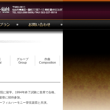
楽
グループ
作曲
l
Group
Composition
院に留学。1994年終了試験に首席で合格。
楽祭に招待参加。
ーフィルハーモニー管弦楽団と共演。