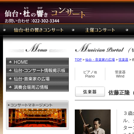
TOP
>
仙台・音楽家の広場
>
弦楽器
> 
ピアノ
管楽器
他
Piano
Wind
佐藤正隆（
３歳
ル、
ター