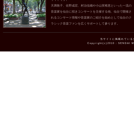
天満敦子、佐野成宏、村治佳織や小山実稚恵といった一流の
音楽家を仙台に招きコンサートを主催する他、仙台で開催さ
れるコンサート情報や音楽家のご紹介を始めとして仙台のク
ラシック音楽ファンを広くサポートして参ります。
当サイトに掲載れている
Copyright(c)2010 : SENDAI 