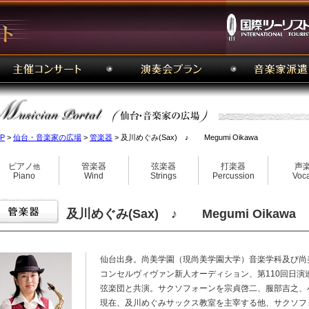
P
>
仙台・音楽家の広場
>
管楽器
> 及川めぐみ(Sax) ♪ Megumi Oikawa
ピアノ
管楽器
弦楽器
打楽器
声
他
Piano
Wind
Strings
Percussion
Voca
及川めぐみ(Sax) ♪ Megumi Oikawa
仙台出身。尚美学園（現尚美学園大学）音楽学科及び尚
コンセルヴィヴァン新人オーディション、第110回日
弦楽団と共演。サクソフォーンを宗貞啓二、服部吉之、
現在、及川めぐみサックス教室を主宰する他、サクソフ