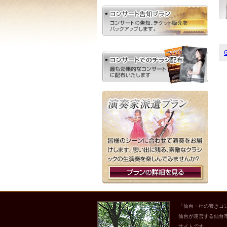
G
「仙台・杜の響きコ
仙台が運営する仙台
サイトです。