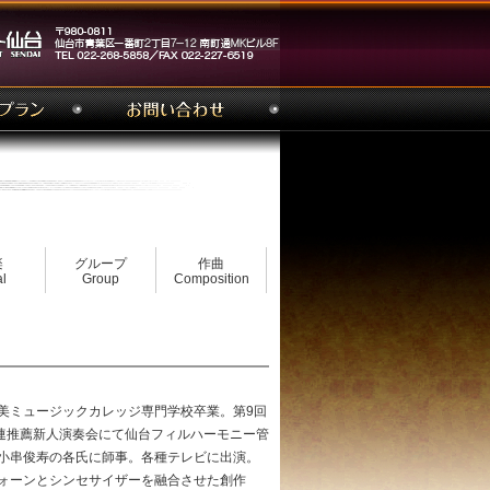
楽
グループ
作曲
l
Group
Composition
美ミュージックカレッジ専門学校卒業。第9回
演連推薦新人演奏会にて仙台フィルハーモニー管
小串俊寿の各氏に師事。各種テレビに出演。
ォーンとシンセサイザーを融合させた創作