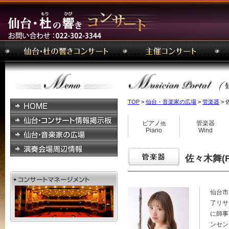
TOP
>
仙台・音楽家の広場
>
管楽器
> 佐
ピアノ
管楽器
他
Piano
Wind
佐々木舞(Fl)
仙台市
了リサ
に師事
ンセン