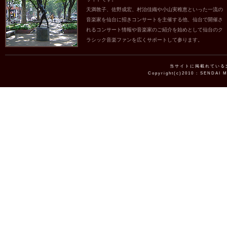
天満敦子、佐野成宏、村治佳織や小山実稚恵といった一流の
音楽家を仙台に招きコンサートを主催する他、仙台で開催さ
れるコンサート情報や音楽家のご紹介を始めとして仙台のク
ラシック音楽ファンを広くサポートして参ります。
当サイトに掲載れている
Copyright(c)2010 : SENDAI 