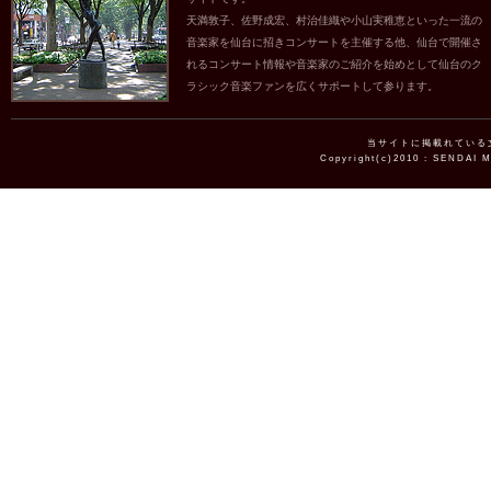
天満敦子、佐野成宏、村治佳織や小山実稚恵といった一流の
音楽家を仙台に招きコンサートを主催する他、仙台で開催さ
れるコンサート情報や音楽家のご紹介を始めとして仙台のク
ラシック音楽ファンを広くサポートして参ります。
当サイトに掲載れている
Copyright(c)2010 : SENDAI 