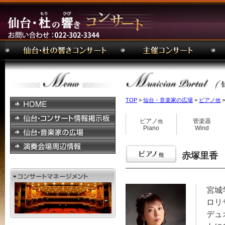
TOP
>
仙台・音楽家の広場
>
ピアノ
>
他
ピアノ
管楽器
他
Piano
Wind
赤塚里香 R
宮城
ロリ
デュ