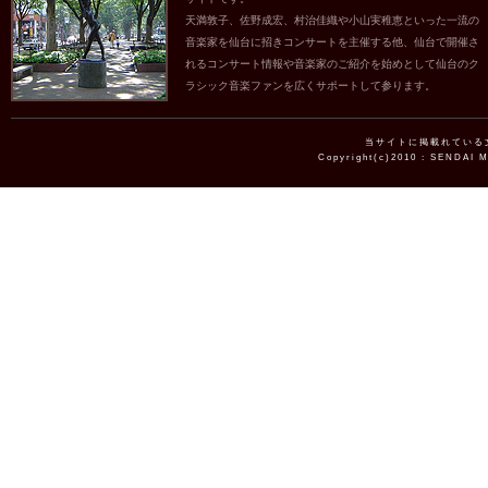
天満敦子、佐野成宏、村治佳織や小山実稚恵といった一流の
音楽家を仙台に招きコンサートを主催する他、仙台で開催さ
れるコンサート情報や音楽家のご紹介を始めとして仙台のク
ラシック音楽ファンを広くサポートして参ります。
当サイトに掲載れている
Copyright(c)2010 : SENDAI 