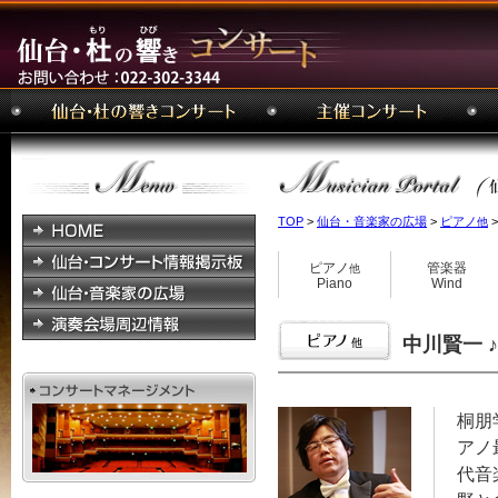
TOP
>
仙台・音楽家の広場
>
ピアノ
>
他
ピアノ
管楽器
他
Piano
Wind
中川賢一 ♪ K
桐朋
アノ
代音