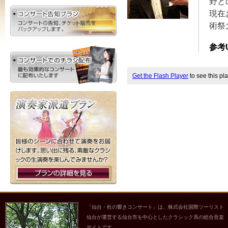
野と
現在
術祭
参考
Get the Flash Player
to see this pla
「仙台・杜の響きコンサート」は、株式会社国際ツーリスト
仙台が運営する仙台市を中心としたクラシック系の総合音楽
サイトです。