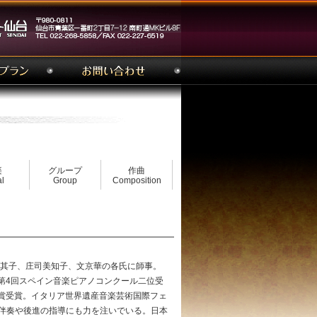
楽
グループ
作曲
l
Group
Composition
野其子、庄司美知子、文京華の各氏に師事。
6年 第4回スペイン音楽ピアノコンクール二位受
部門の金賞受賞。イタリア世界遺産音楽芸術国際フェ
伴奏や後進の指導にも力を注いでいる。日本