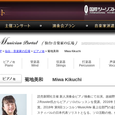
P
>
仙台・音楽家の広場
>
ピアノ
> 菊地美和 Miwa Kikuchi
他
ピアノ
管楽器
弦楽器
打楽器
声
他
Piano
Wind
Strings
Percussion
Voca
菊地美和 Miwa Kikuchi
読売新聞社主催 新人演奏会ピアノ独奏にて出演。故細
J.Rouvier氏からピアノソロのレッスンを受講。201
賞。2018年 第9回コンコルソMusicArte 最上位
スティバルの日本代表ソリストとなる。ソロ活動の他、