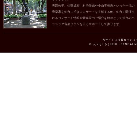
天満敦子、佐野成宏、村治佳織や小山実稚恵といった一流の
音楽家を仙台に招きコンサートを主催する他、仙台で開催さ
れるコンサート情報や音楽家のご紹介を始めとして仙台のク
ラシック音楽ファンを広くサポートして参ります。
当サイトに掲載れている
Copyright(c)2010 : SENDAI 