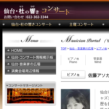
TOP
>
仙台・音楽家の広場
>
ピアノ
>
他
ピアノ
管楽器
他
Piano
Wind
佐藤アソカ 
仙台
ャズ
歴を