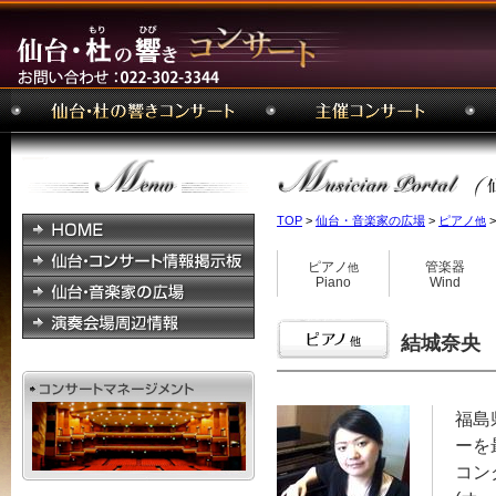
TOP
>
仙台・音楽家の広場
>
ピアノ
>
他
ピアノ
管楽器
他
Piano
Wind
結城奈央 
福島
ーを
コン