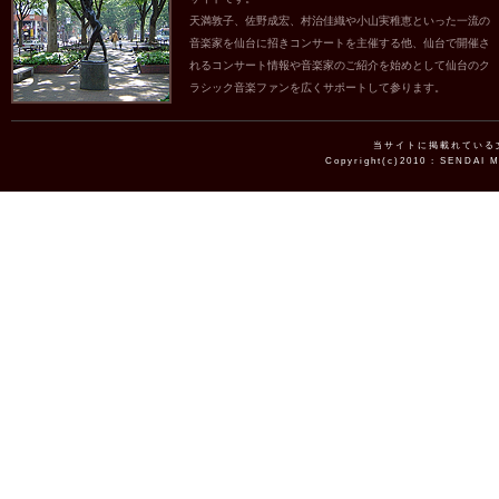
天満敦子、佐野成宏、村治佳織や小山実稚恵といった一流の
音楽家を仙台に招きコンサートを主催する他、仙台で開催さ
れるコンサート情報や音楽家のご紹介を始めとして仙台のク
ラシック音楽ファンを広くサポートして参ります。
当サイトに掲載れている
Copyright(c)2010 : SENDAI 