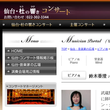
TOP
>
仙台・音楽家の広場
>
ピアノ
>
他
ピアノ
管楽器
他
Piano
Wind
鈴木香澄 ♪ 
武蔵
に師
ン・