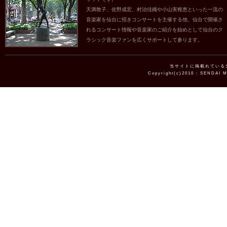
天満敦子、佐野成宏、村治佳織や小山実稚恵といった一流の
音楽家を仙台に招きコンサートを主催する他、仙台で開催さ
れるコンサート情報や音楽家のご紹介を始めとして仙台のク
ラシック音楽ファンを広くサポートして参ります。
当サイトに掲載れている
Copyright(c)2010 : SENDAI 