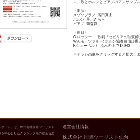
ロ、歌とホルンとピアノのアンサンブ
〈出演〉
メゾソプラノ: 濱田真由
ホルン: 星川きらら
ピアノ: 菊森愛
〈曲目〉
G.ロッシーニ: 歌劇『セビリアの理髪
W.A.モーツァルト: ホルン協奏曲 第1番 
F.シューベルト: 流れの上で D.94
※チラシ画像をクリックすると拡大し
運営会社情報
ンサート」は、株式会社国際ツーリスト
市を中心としたクラシック系の総合音楽
株式会社 国際ツーリスト仙台