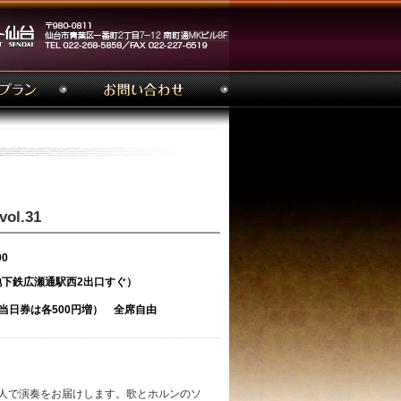
l.31
00
下鉄広瀬通駅西2出口すぐ）
（当日券は各500円増） 全席自由
人で演奏をお届けします。歌とホルンのソ