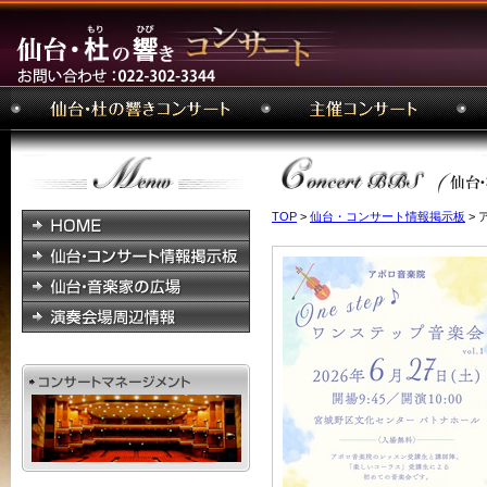
TOP
>
仙台・コンサート情報掲示板
> 