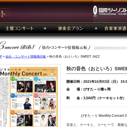
P
>
仙台・コンサート情報掲示板
> 秋の音色（おといろ）SWEET JAZZ
秋の音色（おといろ）SWEET
開催日時：2021年10月03日（日） 15:
会 場：びすた～り榴ヶ岡
料 金：3,500円（ケーキセット付）
びすた～り Monthly Concert 2
音楽と、ケーキと、コーヒーで、素敵