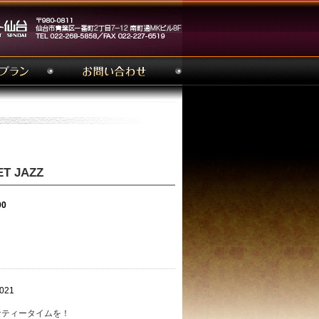
 JAZZ
00
021
なティータイムを！