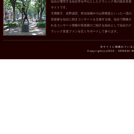
仙台が運営する仙台市を中心としたクラシック系の総合音楽
サイトです。
天満敦子、佐野成宏、村治佳織や小山実稚恵といった一流の
音楽家を仙台に招きコンサートを主催する他、仙台で開催さ
れるコンサート情報や音楽家のご紹介を始めとして仙台のク
ラシック音楽ファンを広くサポートして参ります。
当サイトに掲載れている
Copyright(c)2010 : SENDAI 