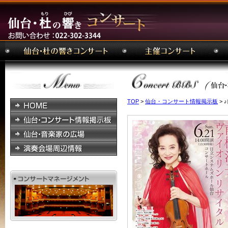
TOP
>
仙台・コンサート情報掲示板
>