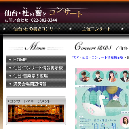
TOP
>
仙台・コンサート情報掲示板
>