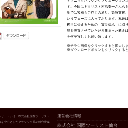
ナソニックハウジングソリューション
す。今回はギタリスト村治奏一さんら
地では皆様もご存じの通り、緊急支援
いうフェーズに入っております。私達
後世に伝えるための「震災伝承」に取
箱を設置させていただき集まった募金
を何卒宜しくお願い致します。
※チラシ画像をクリックすると拡大し
※ダウンロードボタンをクリックする
運営会社情報
ンサート」は、株式会社国際ツーリスト
市を中心としたクラシック系の総合音楽
株式会社 国際ツーリスト仙台