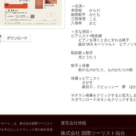
＜出演＞
本田椋 からだ
細萱航平 かたち
三田珠理 こえ
八巻梓 おと
＜主な演目＞
ピアニスト×彫刻家
ピアノを弾くときにすわる椅子
曲目:W.A.モーツァルト ピアノソナタ 
彫刻家ｘ歌手
光とうたう
歌手ｘ俳優
歌のものがたり、ものがたりの
俳優ｘピアこスト
さがす
曲目:C．ドビュッシー 夢 ほ
※チラシ画像をクリックすると拡大し
※ダウンロードボタンをクリックする
運営会社情報
ンサート」は、株式会社国際ツーリスト
市を中心としたクラシック系の総合音楽
株式会社 国際ツーリスト仙台