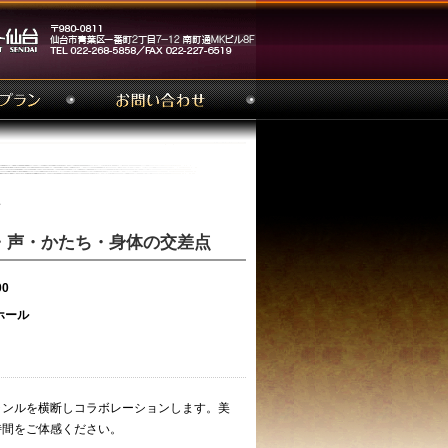
点
・声・かたち・身体の交差点
00
ホール
ャンルを横断しコラボレーションします。美
時間をご体感ください。