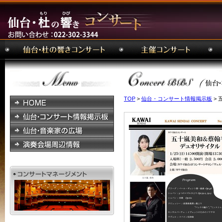
TOP
>
仙台・コンサート情報掲示板
>