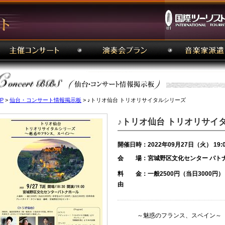
P
>
仙台・コンサート情報掲示板
> ♪トリオ仙台 トリオリサイタルシリーズ
♪トリオ仙台 トリオリサイ
開催日時：2022年09月27日（火） 19:
会 場：宮城野区文化センター パト
料 金：一般2500円（当日3000円）
由
～魅惑のフランス、スペイン～