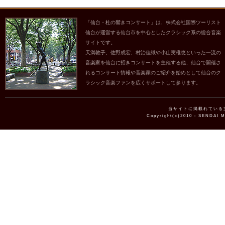
「仙台・杜の響きコンサート」は、株式会社国際ツーリスト
仙台が運営する仙台市を中心としたクラシック系の総合音楽
サイトです。
天満敦子、佐野成宏、村治佳織や小山実稚恵といった一流の
音楽家を仙台に招きコンサートを主催する他、仙台で開催さ
れるコンサート情報や音楽家のご紹介を始めとして仙台のク
ラシック音楽ファンを広くサポートして参ります。
当サイトに掲載れている
Copyright(c)2010 : SENDAI 