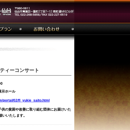
リティーコンサート
00
展示ホール
m/portal/02/fl_yukie_saito.html
子供の貧困や改善に取り組む団体にお届けいた
顧いいたします。