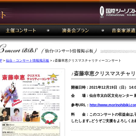
P
>
仙台・コンサート情報掲示板
> ♪斎藤幸恵クリスマスチャリティーコンサート
♪斎藤幸恵クリスマスチャ
開催日時：2021年12月19日（日） 14:
会 場：仙台市太白区文化センター 
参考URL：
http://www.morinohibiki.co
料 金：このコンサートの収益金は,
したします｡どうぞご支援をよろしくお