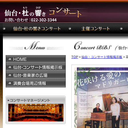
TOP
>
仙台・コンサート情報掲示板
>