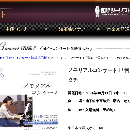
P
>
仙台・コンサート情報掲示板
> メモリアルコンサートⅡ「音楽で綴るオモイ それぞれ
メモリアルコンサートⅡ「
タチ」
開催日時：2021年08月11日（水） 12:
会 場：地下鉄東西線荒井駅内 せんだ
料 金：入場無料（予約制）
東日本大震災から10年。