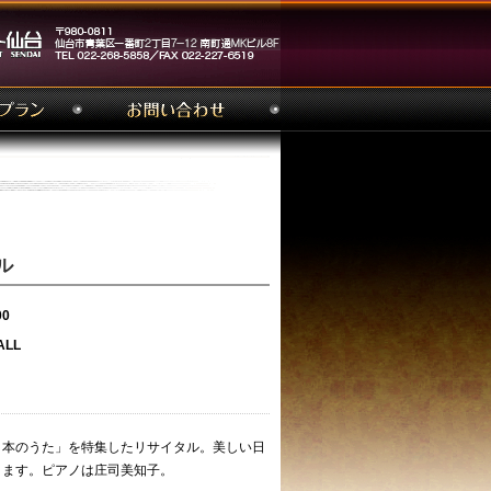
ル
00
LL
日本のうた」を特集したリサイタル。美しい日
きます。ピアノは庄司美知子。