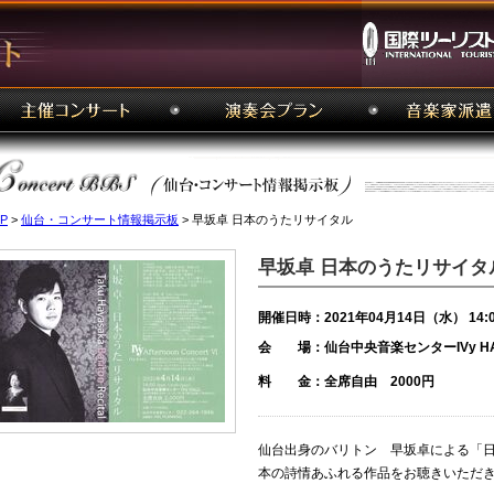
P
>
仙台・コンサート情報掲示板
> 早坂卓 日本のうたリサイタル
早坂卓 日本のうたリサイタ
開催日時：2021年04月14日（水） 14:
会 場：仙台中央音楽センターIVy HA
料 金：全席自由 2000円
仙台出身のバリトン 早坂卓による「
本の詩情あふれる作品をお聴きいただ