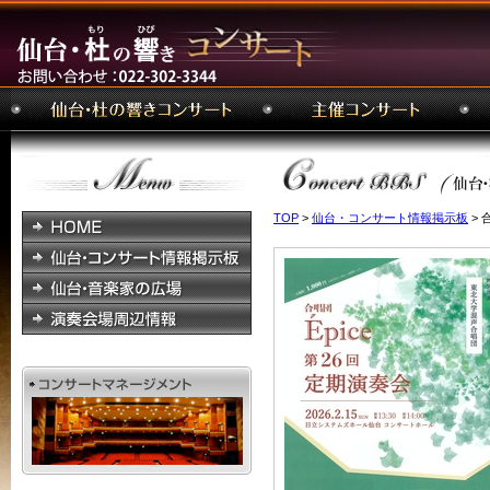
TOP
>
仙台・コンサート情報掲示板
> 