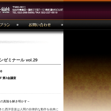
ープンゼミナール vol.29
30
 第3会議室
の真髄を解き明かす～
きた西洋音楽は人間の自律的な動作を由来に