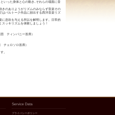
りといった身体と心の動き､それらの場面に音
動きのありようがリズムのみならず音楽その
ではバルトーク作品に頻出する西洋音楽リズ
楽に息吹を与える所以を解明します。日常的
くスッキリズムを体験しましょう！
楽団 ティンパニー首席）
団 チェロソロ首席）
ます。
Service Data
プライバシーポリシー