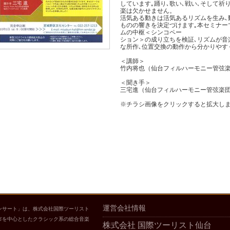
しています｡踊り､歌い､戦い､そして祈
楽は欠かせません。
活気ある動きは活気あるリズムを生み､
ものの響きを決定づけます｡本セミナー
ムの中枢＜シンコペー
ション＞の成り立ちを検証､リズムが音
な所作､位置交換の動作から分かりやす
＜講師＞
竹内将也（仙台フィルハーモニー管弦
＜聞き手＞
三宅進（仙台フィルハーモニー管弦楽
※チラシ画像をクリックすると拡大し
運営会社情報
ンサート」は、株式会社国際ツーリスト
市を中心としたクラシック系の総合音楽
株式会社 国際ツーリスト仙台