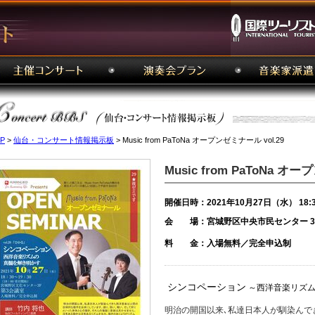
P
>
仙台・コンサート情報掲示板
> Music from PaToNa オープンゼミナール vol.29
Music from PaToNa オ
開催日時：2021年10月27日（水） 18:
会 場：宮城野区中央市民センター 3F
料 金：入場無料／完全申込制
シンコペーション
～西洋音楽リズム
明治の開国以来､私達日本人が馴染んで