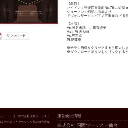
【曲目】
ハイドン：弦楽四重奏曲No.76 ニ短調 o
シューマン：幻想小曲集より
ドヴォルザーク：ピアノ五重奏曲 イ長調o
【出演】
Vn:神谷未穂、小川有紀子
Va:井野邉大輔
Vc:三宅進
Pf:伊藤恵
※チラシ画像をクリックすると拡大し
※ダウンロードボタンをクリックする
運営会社情報
ンサート」は、株式会社国際ツーリスト
市を中心としたクラシック系の総合音楽
株式会社 国際ツーリスト仙台