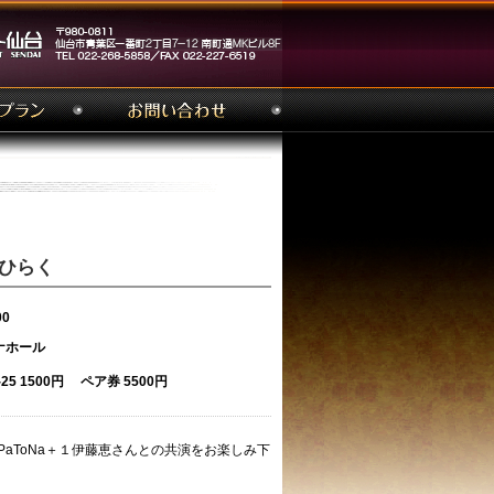
27 ひらく
00
ナホール
 1500円 ペア券 5500円
t PaToNa＋１伊藤恵さんとの共演をお楽しみ下