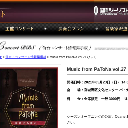
P
>
仙台・コンサート情報掲示板
> Music from PaToNa vol.27 ひらく
Music from PaToNa vol.
開催日時：2021年05月23日（日） 14:
会 場：宮城野区文化センター パト
料 金：全席指定 一般 3000円 U-25
シーズンオープニングの公演。Quarte
さい。