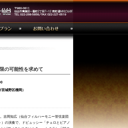
ルの無限の可能性を求めて
00
仙台市宮城野区榴岡）
4回目。吉岡知広（仙台フィルハーモニー管弦楽団
ト）の演奏で、ドビュッシー「チェロとピアノ