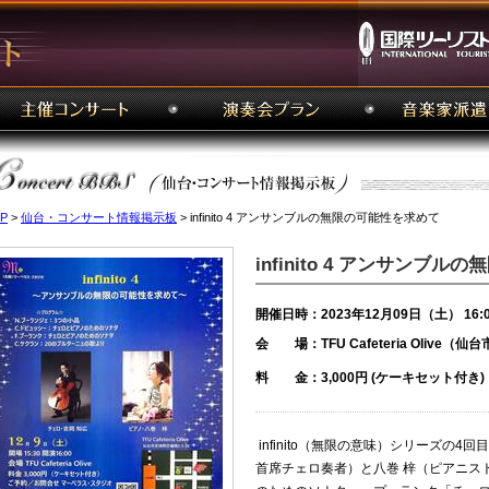
P
>
仙台・コンサート情報掲示板
> infinito 4 アンサンブルの無限の可能性を求めて
infinito 4 アンサンブ
開催日時：2023年12月09日（土） 16:
会 場：TFU Cafeteria Olive（
料 金：3,000円 (ケーキセット付き)
infinito（無限の意味）シリーズの
首席チェロ奏者）と八巻 梓（ピアニス