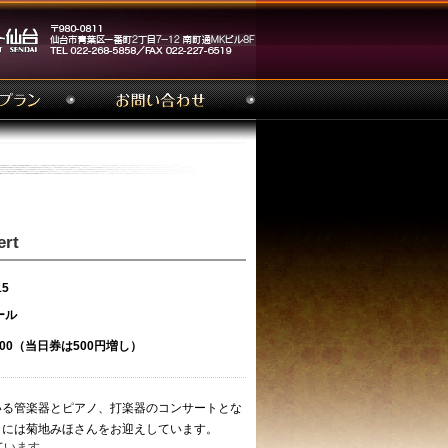
ert
15
ール
00（当日券は500円増し）
いる管楽器とピアノ、打楽器のコンサートとな
トには菊地みほさんをお迎えしています。
ています。