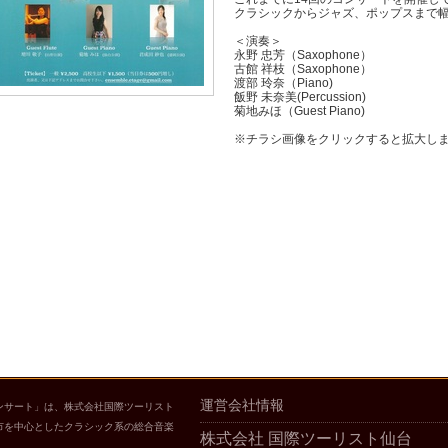
クラシックからジャズ、ポップスまで
＜演奏＞
永野 忠芳（Saxophone）
古館 祥枝（Saxophone）
渡部 玲奈（Piano)
飯野 未奈美(Percussion)
菊地みほ（Guest Piano)
※チラシ画像をクリックすると拡大し
運営会社情報
ンサート」は、株式会社国際ツーリスト
市を中心としたクラシック系の総合音楽
株式会社 国際ツーリスト仙台