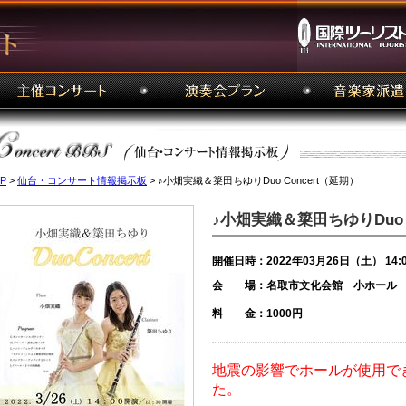
P
>
仙台・コンサート情報掲示板
> ♪小畑実織＆簗田ちゆりDuo Concert（延期）
♪小畑実織＆簗田ちゆりDuo C
開催日時：2022年03月26日（土） 14:
会 場：名取市文化会館 小ホール
料 金：1000円
地震の影響でホールが使用で
た。