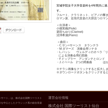
宮城学院女子大学音楽科を4年間共に過
す。
フルート、クラリネット、ピアノの響
ロマン派、近現代音楽の大胆且つロマ
＜出演者＞
小畑実織(Flute)
簗田ちゆり(Clarinet)
沼澤希浦(Piano)
＜曲目＞
・C.サン=サーンス タランテラ
・M.ダマーズ 演奏会用ソナタ
・L.バッシ ヴェルディのオペラ「
による演奏会用幻想曲
・F.ドップラー アンダンテとロンド
・J.イベール 2つの間奏曲 ほ
※チラシ画像をクリックすると拡大し
※ダウンロードボタンをクリックする
運営会社情報
ンサート」は、株式会社国際ツーリスト
市を中心としたクラシック系の総合音楽
株式会社 国際ツーリスト仙台