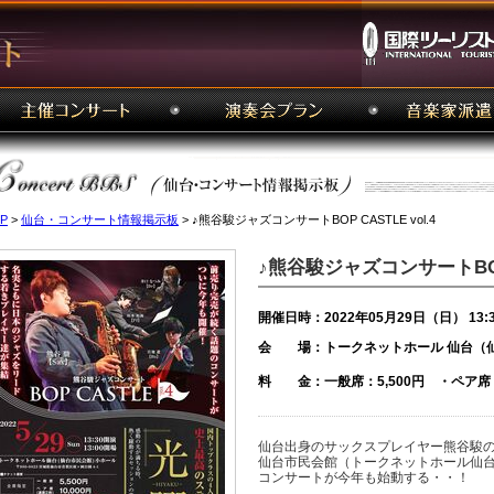
P
>
仙台・コンサート情報掲示板
> ♪熊谷駿ジャズコンサートBOP CASTLE vol.4
♪熊谷駿ジャズコンサートBOP C
開催日時：2022年05月29日（日） 13:
会 場：トークネットホール 仙台（
料 金：一般席：5,500円 ・ペア席（
仙台出身のサックスプレイヤー熊谷駿の
仙台市民会館（トークネットホール仙
コンサートが今年も始動する・・！