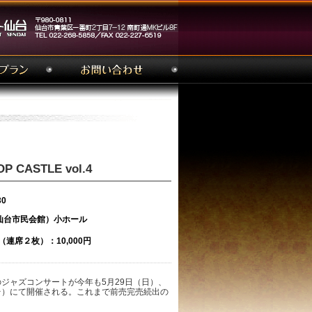
ASTLE vol.4
30
仙台市民会館）小ホール
連席２枚）：10,000円
ジャズコンサートが今年も5月29日（日）、
台）にて開催される。これまで前売完売続出の