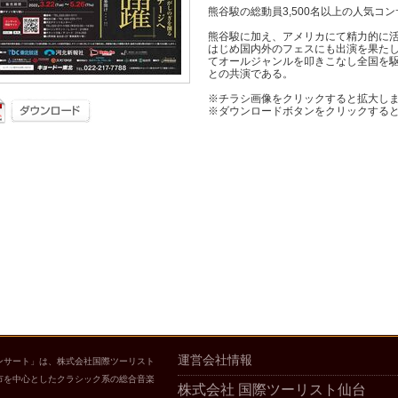
熊谷駿の総動員3,500名以上の人気コ
熊谷駿に加え、アメリカにて精力的に
はじめ国内外のフェスにも出演を果た
てオールジャンルを叩きこなし全国を
との共演である。
※チラシ画像をクリックすると拡大し
※ダウンロードボタンをクリックする
運営会社情報
ンサート」は、株式会社国際ツーリスト
市を中心としたクラシック系の総合音楽
株式会社 国際ツーリスト仙台