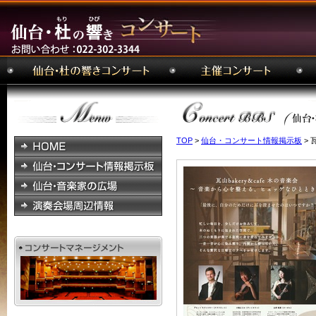
TOP
>
仙台・コンサート情報掲示板
> 