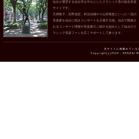
仙台が運営する仙台市を中心としたクラシック系の総合音楽
サイトです。
天満敦子、佐野成宏、村治佳織や小山実稚恵といった一流の
音楽家を仙台に招きコンサートを主催する他、仙台で開催さ
れるコンサート情報や音楽家のご紹介を始めとして仙台のク
ラシック音楽ファンを広くサポートして参ります。
当サイトに掲載れている
Copyright(c)2010 : SENDAI 