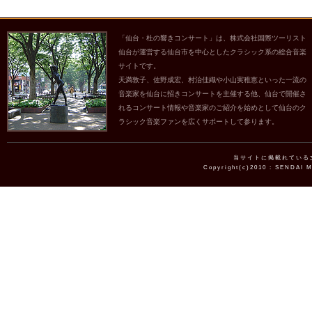
「仙台・杜の響きコンサート」は、株式会社国際ツーリスト
仙台が運営する仙台市を中心としたクラシック系の総合音楽
サイトです。
天満敦子、佐野成宏、村治佳織や小山実稚恵といった一流の
音楽家を仙台に招きコンサートを主催する他、仙台で開催さ
れるコンサート情報や音楽家のご紹介を始めとして仙台のク
ラシック音楽ファンを広くサポートして参ります。
当サイトに掲載れている
Copyright(c)2010 : SENDAI 