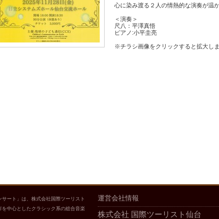
心に染み渡る２人の情熱的な演奏が温
＜演奏＞
尺八：平澤真悟
ピアノ:小平圭亮
※チラシ画像をクリックすると拡大し
運営会社情報
ンサート」は、株式会社国際ツーリスト
市を中心としたクラシック系の総合音楽
株式会社 国際ツーリスト仙台