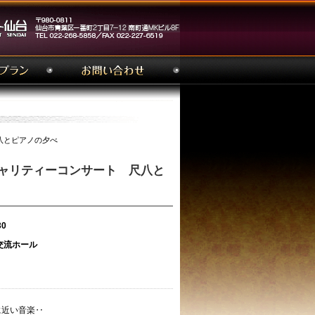
尺八とピアノの夕べ
チャリティーコンサート 尺八と
30
交流ホール
に近い音楽‥