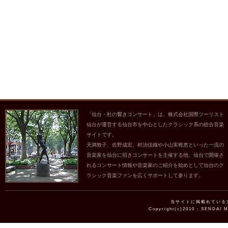
「仙台・杜の響きコンサート」は、株式会社国際ツーリスト
仙台が運営する仙台市を中心としたクラシック系の総合音楽
サイトです。
天満敦子、佐野成宏、村治佳織や小山実稚恵といった一流の
音楽家を仙台に招きコンサートを主催する他、仙台で開催さ
れるコンサート情報や音楽家のご紹介を始めとして仙台のク
ラシック音楽ファンを広くサポートして参ります。
当サイトに掲載れている
Copyright(c)2010 : SENDAI 