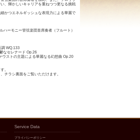
行い、輝かしいキャリアを重ねつつ更なる挑戦
繊細かつエネルギッシュな表現力による華麗で
フィルハーモニー管弦楽団首席奏者（フルート）
調 WQ.133
憂鬱なセレナード Op.26
ファウストの主題による華麗なる幻想曲 Op.20
ます。
と、チラシ裏面をご覧いただけます。
Service Data
プライバシーポリシー