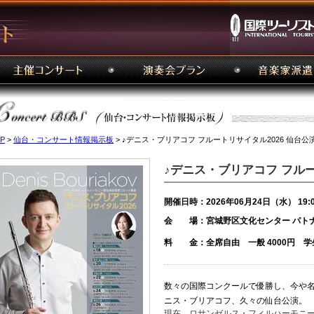
P
>
仙台・コンサート情報掲示板
> ♪デニス・ブリアコフ フルートリサイタル2026 仙台公
♪デニス・ブリアコフ フルー
開催日時：2026年06月24日（水） 19:
会 場：宮城野区文化センター パト
料 金：全席自由 一般 4000円 学生 
数々の国際コンクールで優勝し、今や
ニス・ブリアコフ、久々の仙台公演。
現在、ロサンゼルス・フィルハーモニ