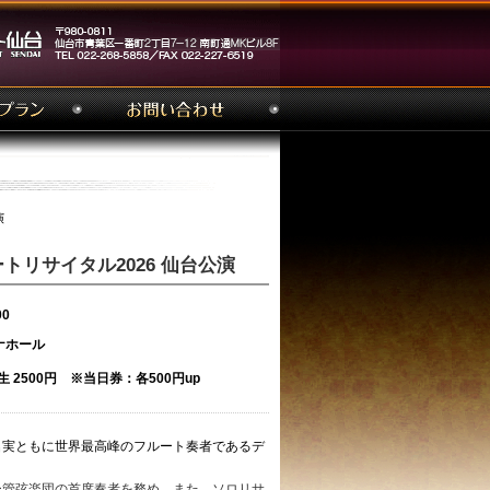
演
トリサイタル2026 仙台公演
00
ナホール
2500円 ※当日券：各500円up
名実ともに世界最高峰のフルート奏者であるデ
ー管弦楽団の首席奏者を務め、また、ソロリサ