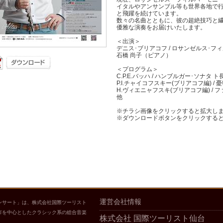
イタルやアンサンブル等も世界各地で
と飛躍を続けています。
数々の名曲とともに、彼の超絶技巧と
優雅な演奏をお届けいたします。
＜出演＞
デニス･ブリアコフ / ロサンゼルス･
石橋 尚子（ピアノ）
＜プログラム＞
C.P.E.バッハ / ハンブルガー･ソナタ ト長
P.I.チャイコフスキー(ブリアコフ編) / 
H.ヴィエニャフスキ(ブリアコフ編) / 
他
※チラシ画像をクリックすると拡大し
※ダウンロードボタンをクリックする
運営会社情報
ンサート」は、株式会社国際ツーリスト
市を中心としたクラシック系の総合音楽
株式会社 国際ツーリスト仙台