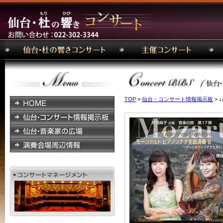
TOP
>
仙台・コンサート情報掲示板
> 